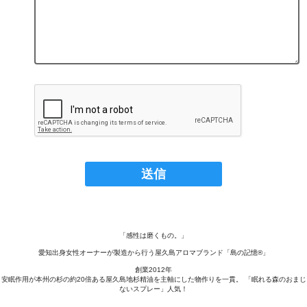
「感性は磨くもの。」
愛知出身女性オーナーが製造から行う屋久島アロマブランド「島の記憶®︎」
創業2012年
安眠作用が本州の杉の約20倍ある屋久島地杉精油を主軸にした物作りを一貫。 「眠れる森のおまじ
ないスプレー」人気！